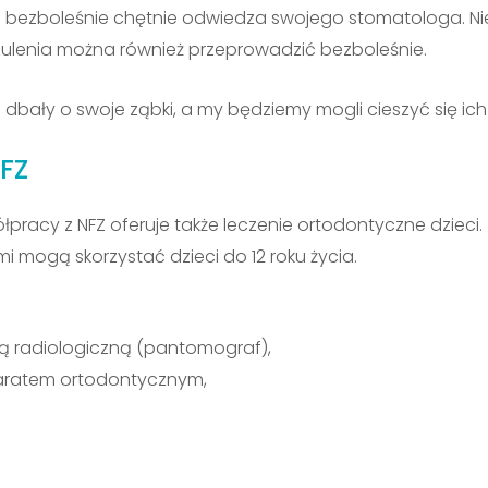
ze i bezboleśnie chętnie odwiedza swojego stomatologa. N
enia można również przeprowadzić bezboleśnie.
 dbały o swoje ząbki, a my będziemy mogli cieszyć się i
FZ
racy z NFZ oferuje także leczenie ortodontyczne dzieci.
mogą skorzystać dzieci do 12 roku życia.
ką radiologiczną (pantomograf),
aratem ortodontycznym,