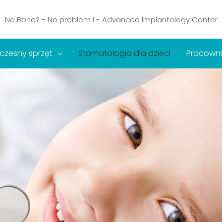
No Bone? - No problem ! - Advanced Implantology Center
zesny sprzęt
Stomatologia dla dzieci
Pracown