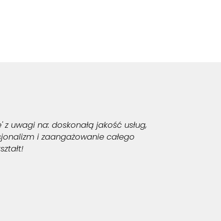
' z uwagi na: doskonałą jakość usług,
Z usłu
fesjonalizm i zaangażowanie całego
najn
ztałt!
płaceni