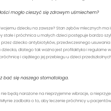
szłości mogło cieszyć się zdrowym uśmiechem?
Twojemu dziecku na zawsze? Stan zębów mlecznych ma is
by stałe i próchnica u małych dzieci postępuje bardzo s
ia przez dziecko antybiotyków, przedwczesnego usuwani
iecka, dlatego tak ważna jest profilaktyka i regularne w
róchnicę i ciężkiego jej przebiegu u dzieci przedszkolnych
uż bać się naszego stomatologa.
nie będą narażone na nieprzyjemne wibracje, a nieprzyje
 Młynie zadbała o to, aby leczenie próchnicy u pacjentów