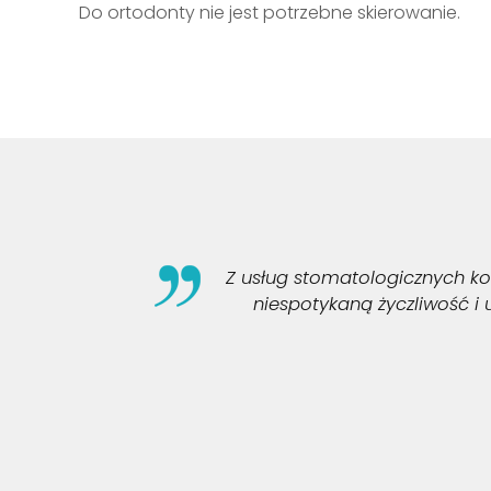
Do ortodonty nie jest potrzebne skierowanie.
ną cenę usług a
Z usług stomatologicznych kor
i personelem
niespotykaną życzliwość i 