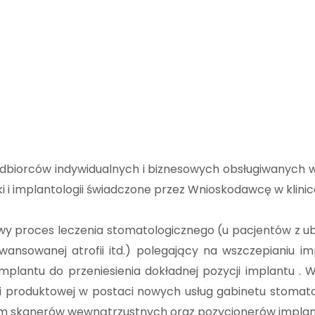
dbiorców indywidualnych i biznesowych obsługiwanych w
i i implantologii świadczone przez Wnioskodawcę w klinic
 proces leczenia stomatologicznego (u pacjentów z uby
wansowanej atrofii itd.) polegający na wszczepianiu 
plantu do przeniesienia dokładnej pozycji implantu . 
i produktowej w postaci nowych usług gabinetu stomat
m skanerów wewnątrzustnych oraz pozycjonerów implan