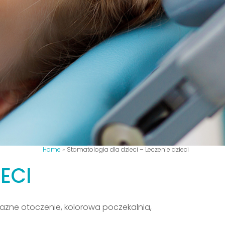
Home
Stomatologia dla dzieci – Leczenie dzieci
ECI
jazne otoczenie, kolorowa poczekalnia,